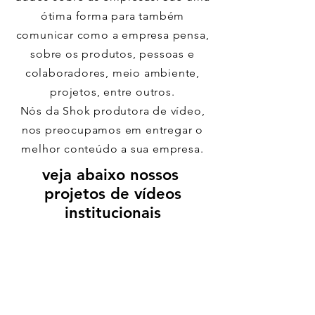
ótima forma para também
comunicar como a empresa pensa,
sobre os produtos, pessoas e
colaboradores, meio ambiente,
projetos, entre
outros.
Nós da Shok produtora de vídeo,
nos preocupamos em entregar o
melhor conteúdo a sua empresa.
veja abaixo nossos
projetos de vídeos
institucionais
Peça um orçamento por email e
seja atendido por uma equipe
profissional em desenvolver
institucionais de forma criativa e
efetiva.