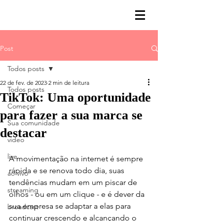
Post
Todos posts
22 de fev. de 2023
2 min de leitura
Todos posts
TikTok: Uma oportunidade
Começar
para fazer a sua marca se
Sua comunidade
destacar
video
live
A movimentação na internet é sempre 
rápida e se renova todo dia, suas 
ao vivo
tendências mudam em um piscar de 
streaming
olhos - ou em um clique - e é dever da 
sua empresa se adaptar a elas para 
broadcast
continuar crescendo e alcançando o 