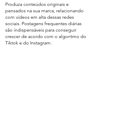
Produza conteúdos originais e 
pensados na sua marca, relacionando 
com vídeos em alta dessas redes 
sociais. Postagens frequentes diárias 
são indispensáveis para conseguir 
crescer de acordo com o algoritmo do 
Tiktok e do Instagram.
Aprimore sua estratégia de marca e 
faça ela ser conhecida por meio de 
vídeos bem produzidos e que 
engajam. A Shok te ajuda nesse 